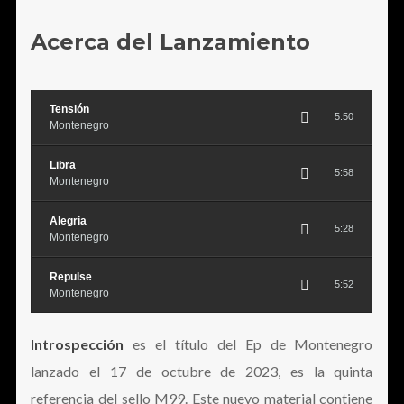
Acerca del Lanzamiento
Tensión
5:50
Montenegro
Libra
5:58
Montenegro
Alegria
5:28
Montenegro
Repulse
5:52
Montenegro
Introspección
es el título del Ep de Montenegro
lanzado el 17 de octubre de 2023, es la quinta
referencia del sello M99. Este nuevo material contiene