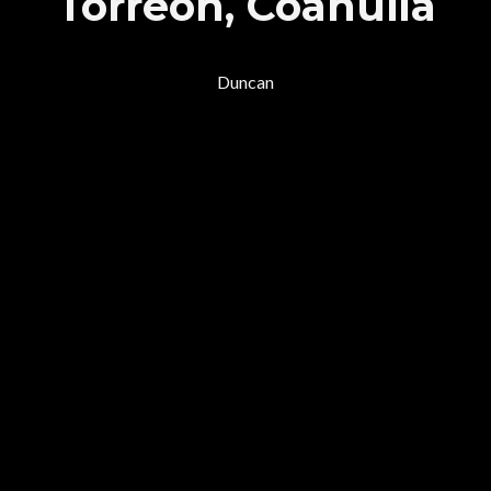
Torreón, Coahuila
Duncan