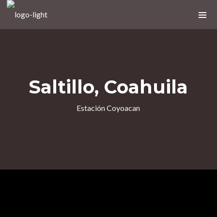
Próximos Eventos
Saltillo, Coahuila
No upcoming shows scheduled
Estación Coyoacan
Nuevo álbum